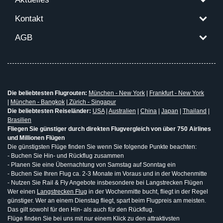
Kontakt
AGB
Die beliebtesten Flugrouten:
München - New York
|
Frankfurt - New York
|
München - Bangkok
|
Zürich - Singapur
Die beliebtesten Reiseländer:
USA
|
Australien
|
China
|
Japan
|
Thailand
|
Brasilien
Fliegen Sie günstiger durch direkten Flugvergleich von über 750 Airlines
und Millionen Flügen
Die günstigsten Flüge finden Sie wenn Sie folgende Punkte beachten:
- Buchen Sie Hin- und Rückflug zusammen
- Planen Sie eine Übernachtung von Samstag auf Sonntag ein
- Buchen Sie Ihren Flug ca. 2-3 Monate im Voraus und in der Wochenmitte
- Nutzen Sie Rail & Fly Angebote insbesondere bei Langstrecken Flügen
Wer einen
Langstrecken Flug
in der Wochenmitte bucht, fliegt in der Regel
günstiger. Wer an einem Dienstag fliegt, spart beim Flugpreis am meisten.
Das gilt sowohl für den Hin- als auch für den Rückflug.
Flüge finden Sie bei uns mit nur einem Klick zu den attraktivsten