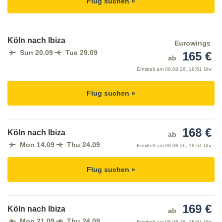
Flug suchen »
Köln nach Ibiza
Eurowings
Sun 20.09
Tue 29.09
165 €
ab
Ermittelt am
08.08.26, 18:51 Uhr
Flug suchen »
168 €
Köln nach Ibiza
ab
Mon 14.09
Thu 24.09
Ermittelt am
08.08.26, 18:51 Uhr
Flug suchen »
169 €
Köln nach Ibiza
ab
Mon 21.09
Thu 24.09
Ermittelt am
08.08.26, 18:51 Uhr