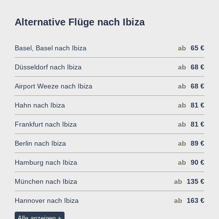
Alternative Flüge nach Ibiza
Basel, Basel nach Ibiza
ab
65 €
Düsseldorf nach Ibiza
ab
68 €
Airport Weeze nach Ibiza
ab
68 €
Hahn nach Ibiza
ab
81 €
Frankfurt nach Ibiza
ab
81 €
Berlin nach Ibiza
ab
89 €
Hamburg nach Ibiza
ab
90 €
München nach Ibiza
ab
135 €
Hannover nach Ibiza
ab
163 €
Alle anzeigen