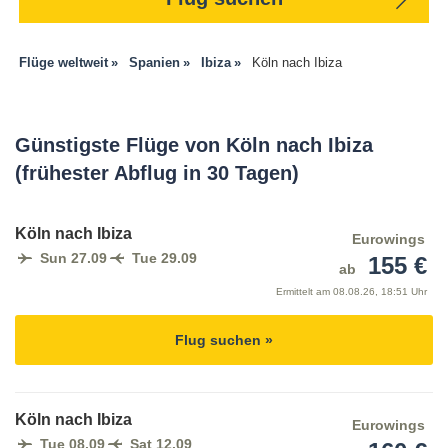
Flüge weltweit
Spanien
Ibiza
Köln nach Ibiza
Günstigste Flüge von Köln nach Ibiza
(frühester Abflug in 30 Tagen)
Köln nach Ibiza
Eurowings
Sun 27.09
Tue 29.09
155 €
ab
Ermittelt am
08.08.26, 18:51 Uhr
Flug suchen »
Köln nach Ibiza
Eurowings
Tue 08.09
Sat 12.09