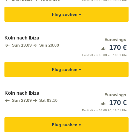
Flug suchen »
Köln nach Ibiza
Eurowings
Sun 13.09
Sun 20.09
170 €
ab
Ermittelt am
08.08.26, 18:51 Uhr
Flug suchen »
Köln nach Ibiza
Eurowings
Sun 27.09
Sat 03.10
170 €
ab
Ermittelt am
08.08.26, 18:51 Uhr
Flug suchen »