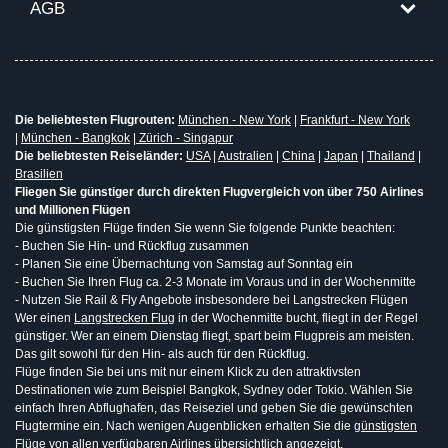
AGB
Die beliebtesten Flugrouten:
München - New York
|
Frankfurt - New York
|
München - Bangkok
|
Zürich - Singapur
Die beliebtesten Reiseländer:
USA
|
Australien
|
China
|
Japan
|
Thailand
|
Brasilien
Fliegen Sie günstiger durch direkten Flugvergleich von über 750 Airlines
und Millionen Flügen
Die günstigsten Flüge finden Sie wenn Sie folgende Punkte beachten:
- Buchen Sie Hin- und Rückflug zusammen
- Planen Sie eine Übernachtung von Samstag auf Sonntag ein
- Buchen Sie Ihren Flug ca. 2-3 Monate im Voraus und in der Wochenmitte
- Nutzen Sie Rail & Fly Angebote insbesondere bei Langstrecken Flügen
Wer einen
Langstrecken Flug
in der Wochenmitte bucht, fliegt in der Regel
günstiger. Wer an einem Dienstag fliegt, spart beim Flugpreis am meisten.
Das gilt sowohl für den Hin- als auch für den Rückflug.
Flüge finden Sie bei uns mit nur einem Klick zu den attraktivsten
Destinationen wie zum Beispiel Bangkok, Sydney oder Tokio. Wählen Sie
einfach Ihren Abflughafen, das Reiseziel und geben Sie die gewünschten
Flugtermine ein. Nach wenigen Augenblicken erhalten Sie die
günstigsten
Flüge
von allen verfügbaren Airlines übersichtlich angezeigt.