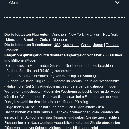
AGB
Die beliebtesten Flugrouten:
München - New York
|
Frankfurt - New York
|
München - Bangkok
|
Zürich - Singapur
Die beliebtesten Reiseländer:
USA
|
Australien
|
China
|
Japan
|
Thailand
|
Brasilien
Fliegen Sie günstiger durch direkten Flugvergleich von über 750 Airlines
und Millionen Flügen
Die günstigsten Flüge finden Sie wenn Sie folgende Punkte beachten:
- Buchen Sie Hin- und Rückflug zusammen
- Planen Sie eine Übernachtung von Samstag auf Sonntag ein
- Buchen Sie Ihren Flug ca. 2-3 Monate im Voraus und in der Wochenmitte
- Nutzen Sie Rail & Fly Angebote insbesondere bei Langstrecken Flügen
Wer einen
Langstrecken Flug
in der Wochenmitte bucht, fliegt in der Regel
günstiger. Wer an einem Dienstag fliegt, spart beim Flugpreis am meisten.
Das gilt sowohl für den Hin- als auch für den Rückflug.
Flüge finden Sie bei uns mit nur einem Klick zu den attraktivsten
Destinationen wie zum Beispiel Bangkok, Sydney oder Tokio. Wählen Sie
einfach Ihren Abflughafen, das Reiseziel und geben Sie die gewünschten
Flugtermine ein. Nach wenigen Augenblicken erhalten Sie die
günstigsten
Flüge
von allen verfügbaren Airlines übersichtlich angezeigt.