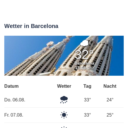
Wetter in Barcelona
Überwiege
bewölkt
32°
Barcelona
15:08 Uhr
Datum
Wetter
Tag
Nacht
Mäßiger
Do. 06.08.
33°
24°
Regen
Klarer
Fr. 07.08.
33°
25°
Himmel