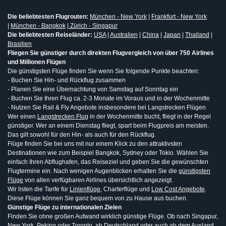
Die beliebtesten Flugrouten:
München - New York
|
Frankfurt - New York
|
München - Bangkok
|
Zürich - Singapur
Die beliebtesten Reiseländer:
USA
|
Australien
|
China
|
Japan
|
Thailand
|
Brasilien
Fliegen Sie günstiger durch direkten Flugvergleich von über 750 Airlines
und Millionen Flügen
Die günstigsten Flüge finden Sie wenn Sie folgende Punkte beachten:
- Buchen Sie Hin- und Rückflug zusammen
- Planen Sie eine Übernachtung von Samstag auf Sonntag ein
- Buchen Sie Ihren Flug ca. 2-3 Monate im Voraus und in der Wochenmitte
- Nutzen Sie Rail & Fly Angebote insbesondere bei Langstrecken Flügen
Wer einen
Langstrecken Flug
in der Wochenmitte bucht, fliegt in der Regel
günstiger. Wer an einem Dienstag fliegt, spart beim Flugpreis am meisten.
Das gilt sowohl für den Hin- als auch für den Rückflug.
Flüge finden Sie bei uns mit nur einem Klick zu den attraktivsten
Destinationen wie zum Beispiel Bangkok, Sydney oder Tokio. Wählen Sie
einfach Ihren Abflughafen, das Reiseziel und geben Sie die gewünschten
Flugtermine ein. Nach wenigen Augenblicken erhalten Sie die
günstigsten
Flüge
von allen verfügbaren Airlines übersichtlich angezeigt.
Wir listen die Tarife für
Linienflüge
, Charterflüge und
Low Cost Angebote
.
Diese Flüge können Sie ganz bequem von zu Hause aus buchen.
Günstige Flüge zu internationalen Zielen
Finden Sie ohne großen Aufwand wirklich günstige Flüge. Ob nach Singapur,
New York, Peking oder Toronto, ab Deutschland oder auch ab dem Ausland,