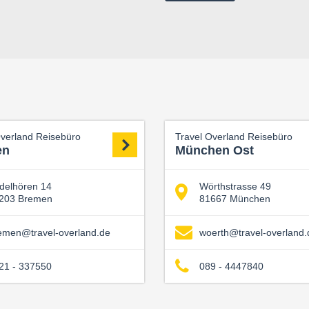
Overland Reisebüro
Travel Overland Reisebüro
en
München Ost
delhören 14
Wörthstrasse 49
203 Bremen
81667 München
emen@travel-overland.de
woerth@travel-overland.
21 - 337550
089 - 4447840