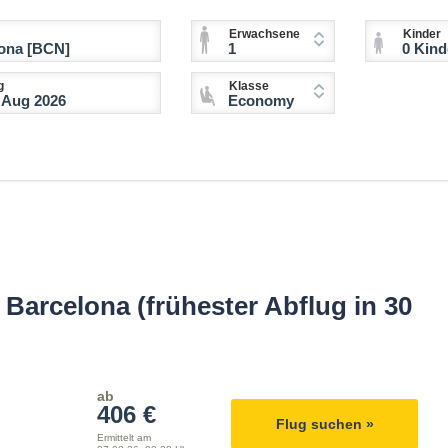
Erwachsene
Kinder
1
0 Kinder (2-11 
g
Klasse
Economy
Barcelona (frühester Abflug in 30
ab
406 €
Flug suchen »
Ermittelt am