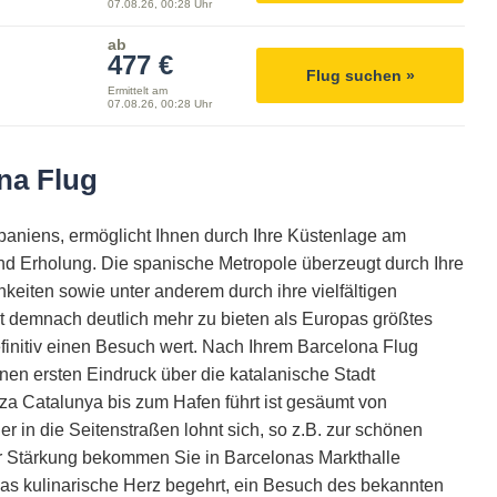
07.08.26, 00:28 Uhr
ab
477 €
Flug suchen »
Ermittelt am
07.08.26, 00:28 Uhr
na Flug
paniens, ermöglicht Ihnen durch Ihre Küstenlage am
nd Erholung. Die spanische Metropole überzeugt durch Ihre
hkeiten sowie unter anderem durch ihre vielfältigen
t demnach deutlich mehr zu bieten als Europas größtes
initiv einen Besuch wert. Nach Ihrem Barcelona Flug
en ersten Eindruck über die katalanische Stadt
aza Catalunya bis zum Hafen führt ist gesäumt von
 in die Seitenstraßen lohnt sich, so z.B. zur schönen
r Stärkung bekommen Sie in Barcelonas Markthalle
das kulinarische Herz begehrt, ein Besuch des bekannten