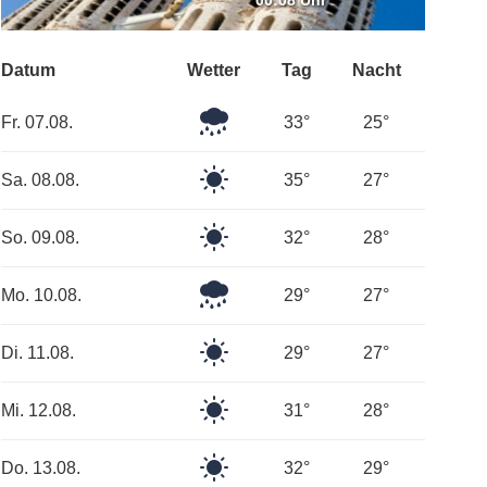
00:08 Uhr
Datum
Wetter
Tag
Nacht
Leichter
Fr. 07.08.
33°
25°
Regen
Klarer
Sa. 08.08.
35°
27°
Himmel
Klarer
So. 09.08.
32°
28°
Himmel
Leichter
Mo. 10.08.
29°
27°
Regen
Klarer
Di. 11.08.
29°
27°
Himmel
Klarer
Mi. 12.08.
31°
28°
Himmel
Klarer
Do. 13.08.
32°
29°