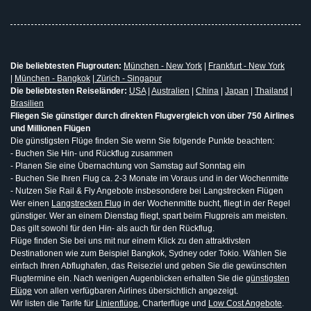
Die beliebtesten Flugrouten:
München - New York
|
Frankfurt - New York
|
München - Bangkok
|
Zürich - Singapur
Die beliebtesten Reiseländer:
USA
|
Australien
|
China
|
Japan
|
Thailand
|
Brasilien
Fliegen Sie günstiger durch direkten Flugvergleich von über 750 Airlines
und Millionen Flügen
Die günstigsten Flüge finden Sie wenn Sie folgende Punkte beachten:
- Buchen Sie Hin- und Rückflug zusammen
- Planen Sie eine Übernachtung von Samstag auf Sonntag ein
- Buchen Sie Ihren Flug ca. 2-3 Monate im Voraus und in der Wochenmitte
- Nutzen Sie Rail & Fly Angebote insbesondere bei Langstrecken Flügen
Wer einen
Langstrecken Flug
in der Wochenmitte bucht, fliegt in der Regel
günstiger. Wer an einem Dienstag fliegt, spart beim Flugpreis am meisten.
Das gilt sowohl für den Hin- als auch für den Rückflug.
Flüge finden Sie bei uns mit nur einem Klick zu den attraktivsten
Destinationen wie zum Beispiel Bangkok, Sydney oder Tokio. Wählen Sie
einfach Ihren Abflughafen, das Reiseziel und geben Sie die gewünschten
Flugtermine ein. Nach wenigen Augenblicken erhalten Sie die
günstigsten
Flüge
von allen verfügbaren Airlines übersichtlich angezeigt.
Wir listen die Tarife für
Linienflüge
, Charterflüge und
Low Cost Angebote
.