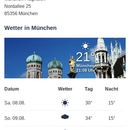
Nordallee 25
85356 München
Wetter in München
Klarer
Himmel
21°
München
21:08 Uhr
Datum
Wetter
Tag
Nacht
Klarer
Sa. 08.08.
30°
15°
Himmel
Mäßig
So. 09.08.
34°
15°
bewölkt