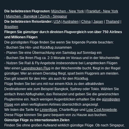
Die beliebtesten Flugrouten:
München - New York
|
Frankfurt - New York
|
München - Bangkok
|
Zürich - Singapur
Die beliebtesten Reiseländer:
USA
|
Australien
|
China
|
Japan
|
Thailand
|
Brasilien
Fliegen Sie günstiger durch direkten Flugvergleich von über 750 Airlines
und Millionen Flügen
Die günstigsten Flüge finden Sie wenn Sie folgende Punkte beachten:
- Buchen Sie Hin- und Rückflug zusammen
- Planen Sie eine Übernachtung von Samstag auf Sonntag ein
- Buchen Sie Ihren Flug ca. 2-3 Monate im Voraus und in der Wochenmitte
- Nutzen Sie Rail & Fly Angebote insbesondere bei Langstrecken Flügen
Wer einen
Langstrecken Flug
in der Wochenmitte bucht, fliegt in der Regel
günstiger. Wer an einem Dienstag fliegt, spart beim Flugpreis am meisten.
Das gilt sowohl für den Hin- als auch für den Rückflug.
Flüge finden Sie bei uns mit nur einem Klick zu den attraktivsten
Destinationen wie zum Beispiel Bangkok, Sydney oder Tokio. Wählen Sie
einfach Ihren Abflughafen, das Reiseziel und geben Sie die gewünschten
Flugtermine ein. Nach wenigen Augenblicken erhalten Sie die
günstigsten
Flüge
von allen verfügbaren Airlines übersichtlich angezeigt.
Wir listen die Tarife für
Linienflüge
, Charterflüge und
Low Cost Angebote
.
Diese Flüge können Sie ganz bequem von zu Hause aus buchen.
Günstige Flüge zu internationalen Zielen
Finden Sie ohne großen Aufwand wirklich günstige Flüge. Ob nach Singapur,