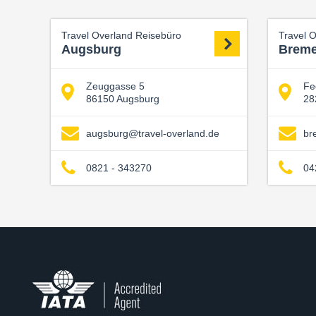
Travel Overland Reisebüro
Travel 
Augsburg
Brem
Zeuggasse 5
Fe
86150 Augsburg
28
augsburg@travel-overland.de
br
0821 - 343270
04