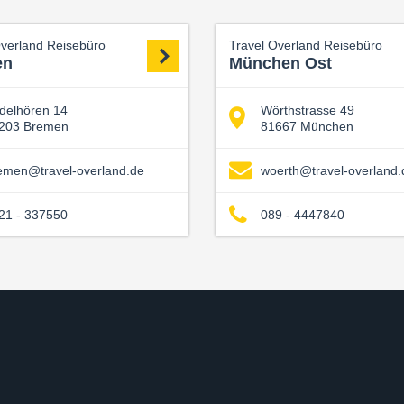
Overland Reisebüro
Travel Overland Reisebüro
en
München Ost
delhören 14
Wörthstrasse 49
203 Bremen
81667 München
emen@travel-overland.de
woerth@travel-overland.
21 - 337550
089 - 4447840