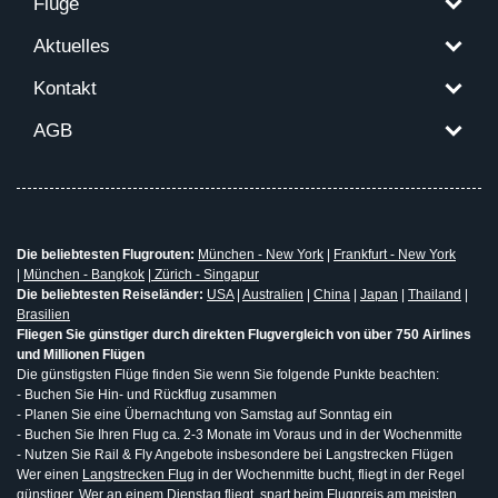
Flüge
Aktuelles
Kontakt
AGB
Die beliebtesten Flugrouten:
München - New York
|
Frankfurt - New York
|
München - Bangkok
|
Zürich - Singapur
Die beliebtesten Reiseländer:
USA
|
Australien
|
China
|
Japan
|
Thailand
|
Brasilien
Fliegen Sie günstiger durch direkten Flugvergleich von über 750 Airlines
und Millionen Flügen
Die günstigsten Flüge finden Sie wenn Sie folgende Punkte beachten:
- Buchen Sie Hin- und Rückflug zusammen
- Planen Sie eine Übernachtung von Samstag auf Sonntag ein
- Buchen Sie Ihren Flug ca. 2-3 Monate im Voraus und in der Wochenmitte
- Nutzen Sie Rail & Fly Angebote insbesondere bei Langstrecken Flügen
Wer einen
Langstrecken Flug
in der Wochenmitte bucht, fliegt in der Regel
günstiger. Wer an einem Dienstag fliegt, spart beim Flugpreis am meisten.