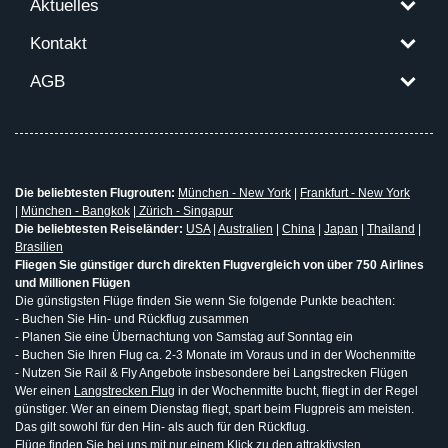
Aktuelles
Kontakt
AGB
Die beliebtesten Flugrouten:
München - New York
|
Frankfurt - New York
|
München - Bangkok
|
Zürich - Singapur
Die beliebtesten Reiseländer:
USA
|
Australien
|
China
|
Japan
|
Thailand
|
Brasilien
Fliegen Sie günstiger durch direkten Flugvergleich von über 750 Airlines
und Millionen Flügen
Die günstigsten Flüge finden Sie wenn Sie folgende Punkte beachten:
- Buchen Sie Hin- und Rückflug zusammen
- Planen Sie eine Übernachtung von Samstag auf Sonntag ein
- Buchen Sie Ihren Flug ca. 2-3 Monate im Voraus und in der Wochenmitte
- Nutzen Sie Rail & Fly Angebote insbesondere bei Langstrecken Flügen
Wer einen
Langstrecken Flug
in der Wochenmitte bucht, fliegt in der Regel
günstiger. Wer an einem Dienstag fliegt, spart beim Flugpreis am meisten.
Das gilt sowohl für den Hin- als auch für den Rückflug.
Flüge finden Sie bei uns mit nur einem Klick zu den attraktivsten