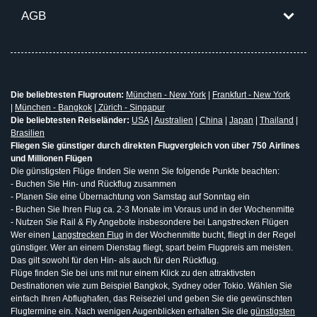
AGB
Die beliebtesten Flugrouten:
München - New York
|
Frankfurt - New York
|
München - Bangkok
|
Zürich - Singapur
Die beliebtesten Reiseländer:
USA
|
Australien
|
China
|
Japan
|
Thailand
|
Brasilien
Fliegen Sie günstiger durch direkten Flugvergleich von über 750 Airlines
und Millionen Flügen
Die günstigsten Flüge finden Sie wenn Sie folgende Punkte beachten:
- Buchen Sie Hin- und Rückflug zusammen
- Planen Sie eine Übernachtung von Samstag auf Sonntag ein
- Buchen Sie Ihren Flug ca. 2-3 Monate im Voraus und in der Wochenmitte
- Nutzen Sie Rail & Fly Angebote insbesondere bei Langstrecken Flügen
Wer einen
Langstrecken Flug
in der Wochenmitte bucht, fliegt in der Regel
günstiger. Wer an einem Dienstag fliegt, spart beim Flugpreis am meisten.
Das gilt sowohl für den Hin- als auch für den Rückflug.
Flüge finden Sie bei uns mit nur einem Klick zu den attraktivsten
Destinationen wie zum Beispiel Bangkok, Sydney oder Tokio. Wählen Sie
einfach Ihren Abflughafen, das Reiseziel und geben Sie die gewünschten
Flugtermine ein. Nach wenigen Augenblicken erhalten Sie die
günstigsten