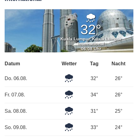
Leichter
Regen
32°
Kuala Lumpur, Kuala Lumpur
International
06:08 Uhr
Datum
Wetter
Tag
Nacht
Mäßiger
Do. 06.08.
32°
26°
Regen
Leichter
Fr. 07.08.
34°
26°
Regen
Leichter
Sa. 08.08.
31°
25°
Regen
Leichter
So. 09.08.
33°
24°
Regen