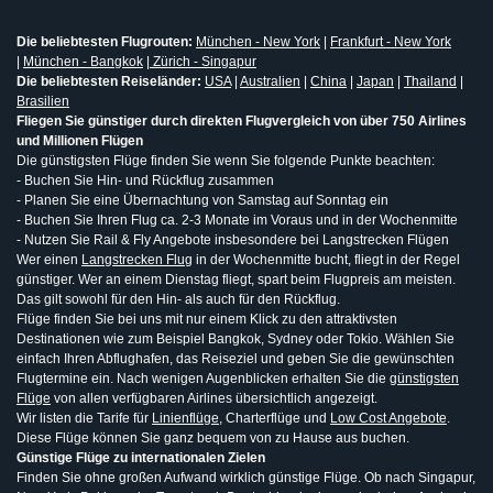
Die beliebtesten Flugrouten:
München - New York
|
Frankfurt - New York
|
München - Bangkok
|
Zürich - Singapur
Die beliebtesten Reiseländer:
USA
|
Australien
|
China
|
Japan
|
Thailand
|
Brasilien
Fliegen Sie günstiger durch direkten Flugvergleich von über 750 Airlines
und Millionen Flügen
Die günstigsten Flüge finden Sie wenn Sie folgende Punkte beachten:
- Buchen Sie Hin- und Rückflug zusammen
- Planen Sie eine Übernachtung von Samstag auf Sonntag ein
- Buchen Sie Ihren Flug ca. 2-3 Monate im Voraus und in der Wochenmitte
- Nutzen Sie Rail & Fly Angebote insbesondere bei Langstrecken Flügen
Wer einen
Langstrecken Flug
in der Wochenmitte bucht, fliegt in der Regel
günstiger. Wer an einem Dienstag fliegt, spart beim Flugpreis am meisten.
Das gilt sowohl für den Hin- als auch für den Rückflug.
Flüge finden Sie bei uns mit nur einem Klick zu den attraktivsten
Destinationen wie zum Beispiel Bangkok, Sydney oder Tokio. Wählen Sie
einfach Ihren Abflughafen, das Reiseziel und geben Sie die gewünschten
Flugtermine ein. Nach wenigen Augenblicken erhalten Sie die
günstigsten
Flüge
von allen verfügbaren Airlines übersichtlich angezeigt.
Wir listen die Tarife für
Linienflüge
, Charterflüge und
Low Cost Angebote
.
Diese Flüge können Sie ganz bequem von zu Hause aus buchen.
Günstige Flüge zu internationalen Zielen
Finden Sie ohne großen Aufwand wirklich günstige Flüge. Ob nach Singapur,