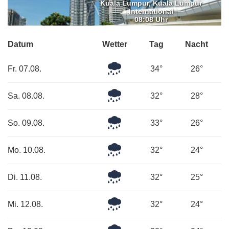
Kuala Lumpur, Kuala Lumpur
International
08:08 Uhr
Datum
Wetter
Tag
Nacht
Leichter
Fr. 07.08.
34°
26°
Regen
Leichter
Sa. 08.08.
32°
28°
Regen
Mäßiger
So. 09.08.
33°
26°
Regen
Leichter
Mo. 10.08.
32°
24°
Regen
Leichter
Di. 11.08.
32°
25°
Regen
Leichter
Mi. 12.08.
32°
24°
Regen