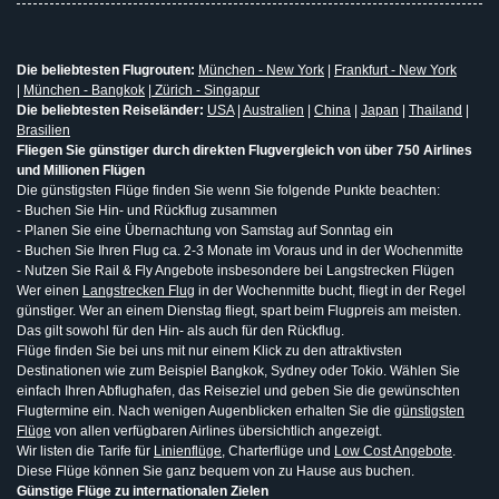
Die beliebtesten Flugrouten:
München - New York
|
Frankfurt - New York
|
München - Bangkok
|
Zürich - Singapur
Die beliebtesten Reiseländer:
USA
|
Australien
|
China
|
Japan
|
Thailand
|
Brasilien
Fliegen Sie günstiger durch direkten Flugvergleich von über 750 Airlines
und Millionen Flügen
Die günstigsten Flüge finden Sie wenn Sie folgende Punkte beachten:
- Buchen Sie Hin- und Rückflug zusammen
- Planen Sie eine Übernachtung von Samstag auf Sonntag ein
- Buchen Sie Ihren Flug ca. 2-3 Monate im Voraus und in der Wochenmitte
- Nutzen Sie Rail & Fly Angebote insbesondere bei Langstrecken Flügen
Wer einen
Langstrecken Flug
in der Wochenmitte bucht, fliegt in der Regel
günstiger. Wer an einem Dienstag fliegt, spart beim Flugpreis am meisten.
Das gilt sowohl für den Hin- als auch für den Rückflug.
Flüge finden Sie bei uns mit nur einem Klick zu den attraktivsten
Destinationen wie zum Beispiel Bangkok, Sydney oder Tokio. Wählen Sie
einfach Ihren Abflughafen, das Reiseziel und geben Sie die gewünschten
Flugtermine ein. Nach wenigen Augenblicken erhalten Sie die
günstigsten
Flüge
von allen verfügbaren Airlines übersichtlich angezeigt.
Wir listen die Tarife für
Linienflüge
, Charterflüge und
Low Cost Angebote
.
Diese Flüge können Sie ganz bequem von zu Hause aus buchen.
Günstige Flüge zu internationalen Zielen