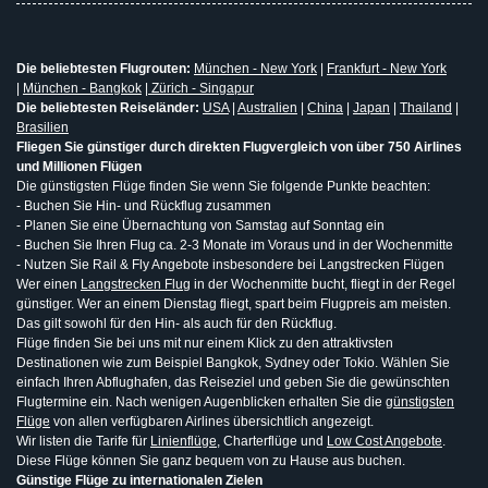
Die beliebtesten Flugrouten:
München - New York
|
Frankfurt - New York
|
München - Bangkok
|
Zürich - Singapur
Die beliebtesten Reiseländer:
USA
|
Australien
|
China
|
Japan
|
Thailand
|
Brasilien
Fliegen Sie günstiger durch direkten Flugvergleich von über 750 Airlines
und Millionen Flügen
Die günstigsten Flüge finden Sie wenn Sie folgende Punkte beachten:
- Buchen Sie Hin- und Rückflug zusammen
- Planen Sie eine Übernachtung von Samstag auf Sonntag ein
- Buchen Sie Ihren Flug ca. 2-3 Monate im Voraus und in der Wochenmitte
- Nutzen Sie Rail & Fly Angebote insbesondere bei Langstrecken Flügen
Wer einen
Langstrecken Flug
in der Wochenmitte bucht, fliegt in der Regel
günstiger. Wer an einem Dienstag fliegt, spart beim Flugpreis am meisten.
Das gilt sowohl für den Hin- als auch für den Rückflug.
Flüge finden Sie bei uns mit nur einem Klick zu den attraktivsten
Destinationen wie zum Beispiel Bangkok, Sydney oder Tokio. Wählen Sie
einfach Ihren Abflughafen, das Reiseziel und geben Sie die gewünschten
Flugtermine ein. Nach wenigen Augenblicken erhalten Sie die
günstigsten
Flüge
von allen verfügbaren Airlines übersichtlich angezeigt.
Wir listen die Tarife für
Linienflüge
, Charterflüge und
Low Cost Angebote
.
Diese Flüge können Sie ganz bequem von zu Hause aus buchen.
Günstige Flüge zu internationalen Zielen