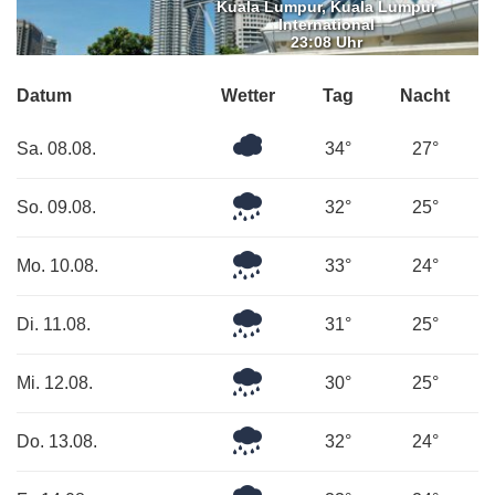
Kuala Lumpur, Kuala Lumpur
International
23:08 Uhr
Datum
Wetter
Tag
Nacht
Überwiegend
Sa. 08.08.
34°
27°
bewölkt
Mäßiger
So. 09.08.
32°
25°
Regen
Leichter
Mo. 10.08.
33°
24°
Regen
Leichter
Di. 11.08.
31°
25°
Regen
Mäßiger
Mi. 12.08.
30°
25°
Regen
Leichter
Do. 13.08.
32°
24°
Regen