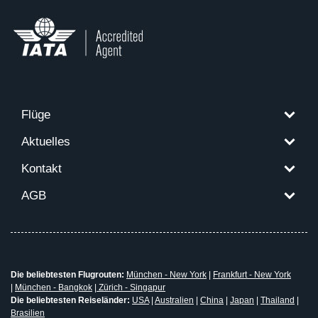
Flüge
Aktuelles
Kontakt
AGB
Die beliebtesten Flugrouten:
München - New York
|
Frankfurt - New York
|
München - Bangkok
|
Zürich - Singapur
Die beliebtesten Reiseländer:
USA
|
Australien
|
China
|
Japan
|
Thailand
|
Brasilien