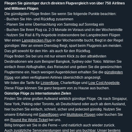
Fliegen Sie günstiger durch direkten Flugvergleich von über 750 Airlines
und Millionen Flügen
Die günstigsten Flüge finden Sie wenn Sie folgende Punkte beachten:
- Buchen Sie Hin- und Rückflug zusammen
- Planen Sie eine Übernachtung von Samstag auf Sonntag ein
- Buchen Sie Ihren Flug ca. 2-3 Monate im Voraus und in der Wochenmitte
- Nutzen Sie Rail & Fly Angebote insbesondere bei Langstrecken Flügen
Wer einen
Langstrecken Flug
in der Wochenmitte bucht, fliegt in der Regel
günstiger. Wer an einem Dienstag fliegt, spart beim Flugpreis am meisten.
Das gilt sowohl für den Hin- als auch für den Rückflug.
Flüge finden Sie bei uns mit nur einem Klick zu den attraktivsten
Destinationen wie zum Beispiel Bangkok, Sydney oder Tokio. Wählen Sie
einfach Ihren Abflughafen, das Reiseziel und geben Sie die gewünschten
Flugtermine ein. Nach wenigen Augenblicken erhalten Sie die
günstigsten
Flüge
von allen verfügbaren Airlines übersichtlich angezeigt.
Wir listen die Tarife für
Linienflüge
, Charterflüge und
Low Cost Angebote
.
Diese Flüge können Sie ganz bequem von zu Hause aus buchen.
Günstige Flüge zu internationalen Zielen
Finden Sie ohne großen Aufwand wirklich günstige Flüge. Ob nach Singapur,
New York, Peking oder Toronto, ab Deutschland oder auch ab dem Ausland,
hier buchen Sie einfach, schnell, sicher und jederzeit günstig. Nutzen Sie
unsere Erfahrung mit
Gabelflügen
und
Mulitstopp-Flügen
oder buchen Sie
ein
Round the World Ticket
bei uns.
Billig bringen wir Sie in die Ferne – und natürlich auch wieder zurück.
Auch zusätzliche Serviceleistungen sind bei uns buchbar. Unser bestens