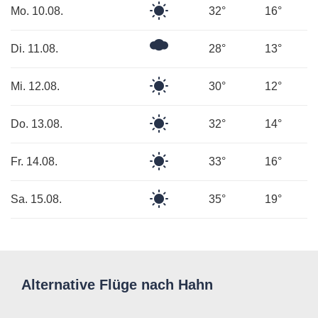
Klarer
Mo. 10.08.
32°
16°
Himmel
Ein
Di. 11.08.
28°
13°
paar
Wolken
Klarer
Mi. 12.08.
30°
12°
Himmel
Klarer
Do. 13.08.
32°
14°
Himmel
Klarer
Fr. 14.08.
33°
16°
Himmel
Klarer
Sa. 15.08.
35°
19°
Himmel
Alternative Flüge nach Hahn