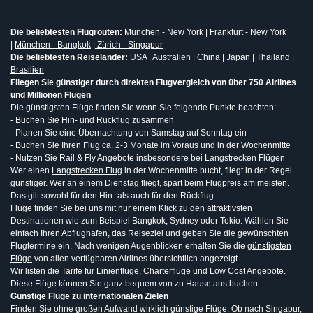
Die beliebtesten Flugrouten:
München - New York
|
Frankfurt - New York
|
München - Bangkok
|
Zürich - Singapur
Die beliebtesten Reiseländer:
USA
|
Australien
|
China
|
Japan
|
Thailand
|
Brasilien
Fliegen Sie günstiger durch direkten Flugvergleich von über 750 Airlines
und Millionen Flügen
Die günstigsten Flüge finden Sie wenn Sie folgende Punkte beachten:
- Buchen Sie Hin- und Rückflug zusammen
- Planen Sie eine Übernachtung von Samstag auf Sonntag ein
- Buchen Sie Ihren Flug ca. 2-3 Monate im Voraus und in der Wochenmitte
- Nutzen Sie Rail & Fly Angebote insbesondere bei Langstrecken Flügen
Wer einen
Langstrecken Flug
in der Wochenmitte bucht, fliegt in der Regel
günstiger. Wer an einem Dienstag fliegt, spart beim Flugpreis am meisten.
Das gilt sowohl für den Hin- als auch für den Rückflug.
Flüge finden Sie bei uns mit nur einem Klick zu den attraktivsten
Destinationen wie zum Beispiel Bangkok, Sydney oder Tokio. Wählen Sie
einfach Ihren Abflughafen, das Reiseziel und geben Sie die gewünschten
Flugtermine ein. Nach wenigen Augenblicken erhalten Sie die
günstigsten
Flüge
von allen verfügbaren Airlines übersichtlich angezeigt.
Wir listen die Tarife für
Linienflüge
, Charterflüge und
Low Cost Angebote
.
Diese Flüge können Sie ganz bequem von zu Hause aus buchen.
Günstige Flüge zu internationalen Zielen
Finden Sie ohne großen Aufwand wirklich günstige Flüge. Ob nach Singapur,