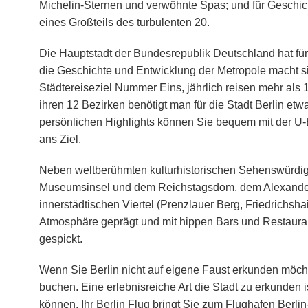
Michelin-Sternen und verwöhnte Spas; und für Geschich
eines Großteils des turbulenten 20.
Die Hauptstadt der Bundesrepublik Deutschland hat fü
die Geschichte und Entwicklung der Metropole macht si
Städtereiseziel Nummer Eins, jährlich reisen mehr als 1
ihren 12 Bezirken benötigt man für die Stadt Berlin etw
persönlichen Highlights können Sie bequem mit der U-B
ans Ziel.
Neben weltberühmten kulturhistorischen Sehenswürdig
Museumsinsel und dem Reichstagsdom, dem Alexanderp
innerstädtischen Viertel (Prenzlauer Berg, Friedrichsh
Atmosphäre geprägt und mit hippen Bars und Restaur
gespickt.
Wenn Sie Berlin nicht auf eigene Faust erkunden möcht
buchen. Eine erlebnisreiche Art die Stadt zu erkunden i
können. Ihr Berlin Flug bringt Sie zum Flughafen Berli