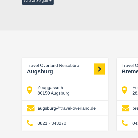
Alle anzeigen
Travel Overland Reisebüro
Travel 
Augsburg
Brem
Zeuggasse 5
Fe
86150 Augsburg
28
augsburg@travel-overland.de
br
0821 - 343270
04