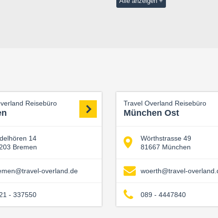
Alle anzeigen
Overland Reisebüro
Travel Overland Reisebüro
en
München Ost
delhören 14
Wörthstrasse 49
203 Bremen
81667 München
emen@travel-overland.de
woerth@travel-overland.
21 - 337550
089 - 4447840