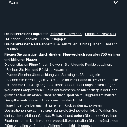
AGB
Die beliebtesten Flugrouten:
München - New York
|
Frankfurt - New York
|
München - Bangkok
|
Zürich - Singapur
Die beliebtesten Reiseländer:
USA
|
Australien
|
China
|
Japan
|
Thailand
|
Brasilien
Fliegen Sie günstiger durch direkten Flugvergleich von über 750 Airlines
und Millionen Flügen
Die günstigsten Flüge finden Sie wenn Sie folgende Punkte beachten:
- Buchen Sie Hin- und Rückflug zusammen
- Planen Sie eine Übernachtung von Samstag auf Sonntag ein
- Buchen Sie Ihren Flug ca. 2-3 Monate im Voraus und in der Wochenmitte
- Nutzen Sie Rail & Fly Angebote insbesondere bei Langstrecken Flügen
Wer einen
Langstrecken Flug
in der Wochenmitte bucht, fliegt in der Regel
günstiger. Wer an einem Dienstag fliegt, spart beim Flugpreis am meisten.
Das gilt sowohl für den Hin- als auch für den Rückflug.
Flüge finden Sie bei uns mit nur einem Klick zu den attraktivsten
Destinationen wie zum Beispiel Bangkok, Sydney oder Tokio. Wählen Sie
einfach Ihren Abflughafen, das Reiseziel und geben Sie die gewünschten
Flugtermine ein. Nach wenigen Augenblicken erhalten Sie die
günstigsten
Flüge
von allen verfügbaren Airlines übersichtlich angezeigt.