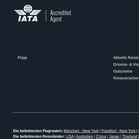
Flüge
Aktuelle Reisei
Einreise- & V
Gutscheine
Reiseversiche
Die beliebtesten Flugrouten:
München - New York
|
Frankfurt - New York
|
Die beliebtesten Reiseländer:
USA
|
Australien
|
China
|
Japan
|
Thailand