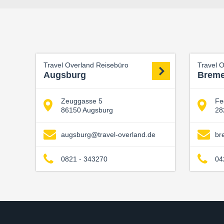
Travel Overland Reisebüro
Travel 
Augsburg
Brem
Zeuggasse 5
Fe
86150 Augsburg
28
augsburg@travel-overland.de
br
0821 - 343270
04