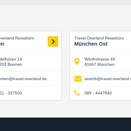
Overland Reisebüro
Travel Overland Reisebüro
en
München Ost
delhören 14
Wörthstrasse 49
203 Bremen
81667 München
emen@travel-overland.de
woerth@travel-overland.
21 - 337550
089 - 4447840