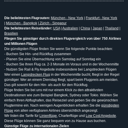
Die beliebtesten Flugrouten:
München - New York
|
Frankfurt - New York
|
München - Bangkok
|
Zürich - Singapur
Die beliebtesten Reiseländer:
USA
|
Australien
|
China
|
Japan
|
Thailand
|
Brasilien
Fliegen Sie günstiger durch direkten Flugvergleich von über 750 Airlines
und Millionen Flügen
Die günstigsten Flüge finden Sie wenn Sie folgende Punkte beachten:
- Buchen Sie Hin- und Rückflug zusammen
- Planen Sie eine Übernachtung von Samstag auf Sonntag ein
- Buchen Sie Ihren Flug ca. 2-3 Monate im Voraus und in der Wochenmitte
- Nutzen Sie Rail & Fly Angebote insbesondere bei Langstrecken Flügen
Wer einen
Langstrecken Flug
in der Wochenmitte bucht, fliegt in der Regel
günstiger. Wer an einem Dienstag fliegt, spart beim Flugpreis am meisten.
Das gilt sowohl für den Hin- als auch für den Rückflug.
Flüge finden Sie bei uns mit nur einem Klick zu den attraktivsten
Destinationen wie zum Beispiel Bangkok, Sydney oder Tokio. Wählen Sie
einfach Ihren Abflughafen, das Reiseziel und geben Sie die gewünschten
Flugtermine ein. Nach wenigen Augenblicken erhalten Sie die
günstigsten
Flüge
von allen verfügbaren Airlines übersichtlich angezeigt.
Wir listen die Tarife für
Linienflüge
, Charterflüge und
Low Cost Angebote
.
Diese Flüge können Sie ganz bequem von zu Hause aus buchen.
Günstige Flüge zu internationalen Zielen