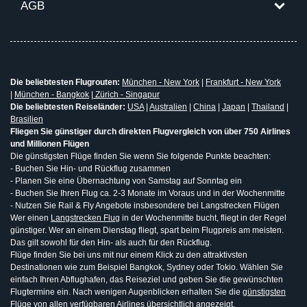
AGB
Die beliebtesten Flugrouten:
München - New York
|
Frankfurt - New York
|
München - Bangkok
|
Zürich - Singapur
Die beliebtesten Reiseländer:
USA
|
Australien
|
China
|
Japan
|
Thailand
|
Brasilien
Fliegen Sie günstiger durch direkten Flugvergleich von über 750 Airlines
und Millionen Flügen
Die günstigsten Flüge finden Sie wenn Sie folgende Punkte beachten:
- Buchen Sie Hin- und Rückflug zusammen
- Planen Sie eine Übernachtung von Samstag auf Sonntag ein
- Buchen Sie Ihren Flug ca. 2-3 Monate im Voraus und in der Wochenmitte
- Nutzen Sie Rail & Fly Angebote insbesondere bei Langstrecken Flügen
Wer einen
Langstrecken Flug
in der Wochenmitte bucht, fliegt in der Regel
günstiger. Wer an einem Dienstag fliegt, spart beim Flugpreis am meisten.
Das gilt sowohl für den Hin- als auch für den Rückflug.
Flüge finden Sie bei uns mit nur einem Klick zu den attraktivsten
Destinationen wie zum Beispiel Bangkok, Sydney oder Tokio. Wählen Sie
einfach Ihren Abflughafen, das Reiseziel und geben Sie die gewünschten
Flugtermine ein. Nach wenigen Augenblicken erhalten Sie die
günstigsten
Flüge
von allen verfügbaren Airlines übersichtlich angezeigt.