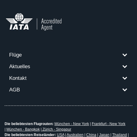
Flüge
Aktuelles
Kontakt
AGB
Die beliebtesten Flugrouten:
München - New York
|
Frankfurt - New York
|
München - Bangkok
|
Zürich - Singapur
Die beliebtesten Reiseländer:
USA
|
Australien
|
China
|
Japan
|
Thailand
|