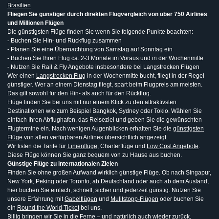
Brasilien
Fliegen Sie günstiger durch direkten Flugvergleich von über 750 Airlines
und Millionen Flügen
Die günstigsten Flüge finden Sie wenn Sie folgende Punkte beachten:
- Buchen Sie Hin- und Rückflug zusammen
- Planen Sie eine Übernachtung von Samstag auf Sonntag ein
- Buchen Sie Ihren Flug ca. 2-3 Monate im Voraus und in der Wochenmitte
- Nutzen Sie Rail & Fly Angebote insbesondere bei Langstrecken Flügen
Wer einen
Langstrecken Flug
in der Wochenmitte bucht, fliegt in der Regel
günstiger. Wer an einem Dienstag fliegt, spart beim Flugpreis am meisten.
Das gilt sowohl für den Hin- als auch für den Rückflug.
Flüge finden Sie bei uns mit nur einem Klick zu den attraktivsten
Destinationen wie zum Beispiel Bangkok, Sydney oder Tokio. Wählen Sie
einfach Ihren Abflughafen, das Reiseziel und geben Sie die gewünschten
Flugtermine ein. Nach wenigen Augenblicken erhalten Sie die
günstigsten
Flüge
von allen verfügbaren Airlines übersichtlich angezeigt.
Wir listen die Tarife für
Linienflüge
, Charterflüge und
Low Cost Angebote
.
Diese Flüge können Sie ganz bequem von zu Hause aus buchen.
Günstige Flüge zu internationalen Zielen
Finden Sie ohne großen Aufwand wirklich günstige Flüge. Ob nach Singapur,
New York, Peking oder Toronto, ab Deutschland oder auch ab dem Ausland,
hier buchen Sie einfach, schnell, sicher und jederzeit günstig. Nutzen Sie
unsere Erfahrung mit
Gabelflügen
und
Mulitstopp-Flügen
oder buchen Sie
ein
Round the World Ticket
bei uns.
Billig bringen wir Sie in die Ferne – und natürlich auch wieder zurück.