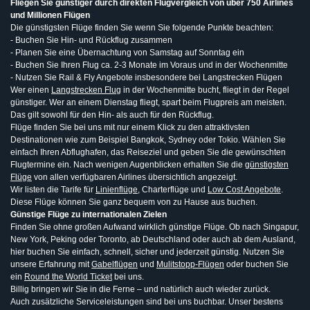
Fliegen Sie günstiger durch direkten Flugvergleich von über 750 Airlines
und Millionen Flügen
Die günstigsten Flüge finden Sie wenn Sie folgende Punkte beachten:
- Buchen Sie Hin- und Rückflug zusammen
- Planen Sie eine Übernachtung von Samstag auf Sonntag ein
- Buchen Sie Ihren Flug ca. 2-3 Monate im Voraus und in der Wochenmitte
- Nutzen Sie Rail & Fly Angebote insbesondere bei Langstrecken Flügen
Wer einen
Langstrecken Flug
in der Wochenmitte bucht, fliegt in der Regel
günstiger. Wer an einem Dienstag fliegt, spart beim Flugpreis am meisten.
Das gilt sowohl für den Hin- als auch für den Rückflug.
Flüge finden Sie bei uns mit nur einem Klick zu den attraktivsten
Destinationen wie zum Beispiel Bangkok, Sydney oder Tokio. Wählen Sie
einfach Ihren Abflughafen, das Reiseziel und geben Sie die gewünschten
Flugtermine ein. Nach wenigen Augenblicken erhalten Sie die
günstigsten
Flüge
von allen verfügbaren Airlines übersichtlich angezeigt.
Wir listen die Tarife für
Linienflüge
, Charterflüge und
Low Cost Angebote
.
Diese Flüge können Sie ganz bequem von zu Hause aus buchen.
Günstige Flüge zu internationalen Zielen
Finden Sie ohne großen Aufwand wirklich günstige Flüge. Ob nach Singapur,
New York, Peking oder Toronto, ab Deutschland oder auch ab dem Ausland,
hier buchen Sie einfach, schnell, sicher und jederzeit günstig. Nutzen Sie
unsere Erfahrung mit
Gabelflügen
und
Mulitstopp-Flügen
oder buchen Sie
ein
Round the World Ticket
bei uns.
Billig bringen wir Sie in die Ferne – und natürlich auch wieder zurück.
Auch zusätzliche Serviceleistungen sind bei uns buchbar. Unser bestens