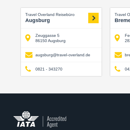
Travel Overland Reisebüro
Travel 
Augsburg
Brem
Zeuggasse 5
Fe
86150 Augsburg
28
augsburg@travel-overland.de
br
0821 - 343270
04