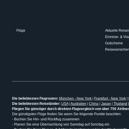
Flüge
Aktuelle Reisei
Einreise- & V
Gutscheine
Reiseversiche
Die beliebtesten Flugrouten:
München - New York
|
Frankfurt - New York
|
Die beliebtesten Reiseländer:
USA
|
Australien
|
China
|
Japan
|
Thailand
Fliegen Sie günstiger durch direkten Flugvergleich von über 750 Airline
Die günstigsten Flüge finden Sie wenn Sie folgende Punkte beachten:
- Buchen Sie Hin- und Rückflug zusammen
- Planen Sie eine Übernachtung von Samstag auf Sonntag ein