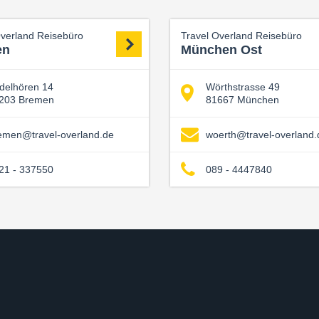
Overland Reisebüro
Travel Overland Reisebüro
en
München Ost
delhören 14
Wörthstrasse 49
203 Bremen
81667 München
emen@travel-overland.de
woerth@travel-overland.
21 - 337550
089 - 4447840