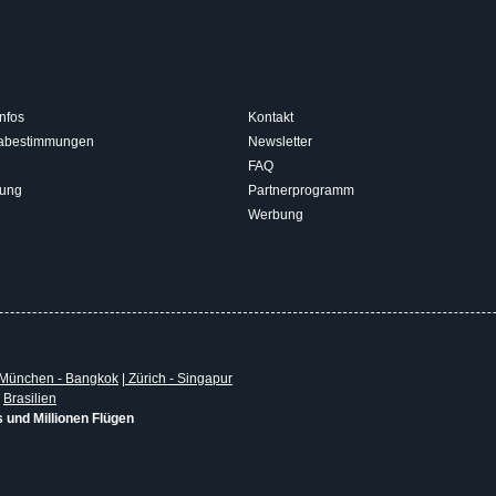
nfos
Kontakt
isabestimmungen
Newsletter
FAQ
rung
Partnerprogramm
Werbung
München - Bangkok
|
Zürich - Singapur
|
Brasilien
s und Millionen Flügen