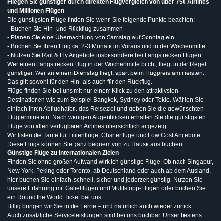
Fliegen Sie günstiger durch direkten Flugvergleich von über 750 Airlines
und Millionen Flügen
Die günstigsten Flüge finden Sie wenn Sie folgende Punkte beachten:
- Buchen Sie Hin- und Rückflug zusammen
- Planen Sie eine Übernachtung von Samstag auf Sonntag ein
- Buchen Sie Ihren Flug ca. 2-3 Monate im Voraus und in der Wochenmitte
- Nutzen Sie Rail & Fly Angebote insbesondere bei Langstrecken Flügen
Wer einen
Langstrecken Flug
in der Wochenmitte bucht, fliegt in der Regel
günstiger. Wer an einem Dienstag fliegt, spart beim Flugpreis am meisten.
Das gilt sowohl für den Hin- als auch für den Rückflug.
Flüge finden Sie bei uns mit nur einem Klick zu den attraktivsten
Destinationen wie zum Beispiel Bangkok, Sydney oder Tokio. Wählen Sie
einfach Ihren Abflughafen, das Reiseziel und geben Sie die gewünschten
Flugtermine ein. Nach wenigen Augenblicken erhalten Sie die
günstigsten
Flüge
von allen verfügbaren Airlines übersichtlich angezeigt.
Wir listen die Tarife für
Linienflüge
, Charterflüge und
Low Cost Angebote
.
Diese Flüge können Sie ganz bequem von zu Hause aus buchen.
Günstige Flüge zu internationalen Zielen
Finden Sie ohne großen Aufwand wirklich günstige Flüge. Ob nach Singapur,
New York, Peking oder Toronto, ab Deutschland oder auch ab dem Ausland,
hier buchen Sie einfach, schnell, sicher und jederzeit günstig. Nutzen Sie
unsere Erfahrung mit
Gabelflügen
und
Mulitstopp-Flügen
oder buchen Sie
ein
Round the World Ticket
bei uns.
Billig bringen wir Sie in die Ferne – und natürlich auch wieder zurück.
Auch zusätzliche Serviceleistungen sind bei uns buchbar. Unser bestens