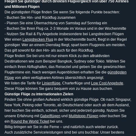
Fliegen Sie günstiger durch direkten Flugvergleich von über 750 Airlines
und Millionen Flügen
Die günstigsten Flüge finden Sie wenn Sie folgende Punkte beachten:
- Buchen Sie Hin- und Rückflug zusammen
- Planen Sie eine Übernachtung von Samstag auf Sonntag ein
- Buchen Sie Ihren Flug ca. 2-3 Monate im Voraus und in der Wochenmitte
- Nutzen Sie Rail & Fly Angebote insbesondere bei Langstrecken Flügen
Wer einen
Langstrecken Flug
in der Wochenmitte bucht, fliegt in der Regel
günstiger. Wer an einem Dienstag fliegt, spart beim Flugpreis am meisten.
Das gilt sowohl für den Hin- als auch für den Rückflug.
Flüge finden Sie bei uns mit nur einem Klick zu den attraktivsten
Destinationen wie zum Beispiel Bangkok, Sydney oder Tokio. Wählen Sie
einfach Ihren Abflughafen, das Reiseziel und geben Sie die gewünschten
Flugtermine ein. Nach wenigen Augenblicken erhalten Sie die
günstigsten
Flüge
von allen verfügbaren Airlines übersichtlich angezeigt.
Wir listen die Tarife für
Linienflüge
, Charterflüge und
Low Cost Angebote
.
Diese Flüge können Sie ganz bequem von zu Hause aus buchen.
Günstige Flüge zu internationalen Zielen
Finden Sie ohne großen Aufwand wirklich günstige Flüge. Ob nach Singapur,
New York, Peking oder Toronto, ab Deutschland oder auch ab dem Ausland,
hier buchen Sie einfach, schnell, sicher und jederzeit günstig. Nutzen Sie
unsere Erfahrung mit
Gabelflügen
und
Mulitstopp-Flügen
oder buchen Sie
ein
Round the World Ticket
bei uns.
Billig bringen wir Sie in die Ferne – und natürlich auch wieder zurück.
Auch zusätzliche Serviceleistungen sind bei uns buchbar. Unser bestens