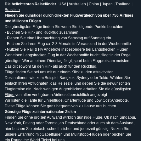
Die beliebtesten Reiseländer:
USA
|
Australien
|
China
|
Japan
|
Thailand
|
Brasilien
Fliegen Sie günstiger durch direkten Flugvergleich von über 750 Airlines
und Millionen Flügen
Die günstigsten Flüge finden Sie wenn Sie folgende Punkte beachten:
- Buchen Sie Hin- und Rückflug zusammen
- Planen Sie eine Übernachtung von Samstag auf Sonntag ein
- Buchen Sie Ihren Flug ca. 2-3 Monate im Voraus und in der Wochenmitte
- Nutzen Sie Rail & Fly Angebote insbesondere bei Langstrecken Flügen
Wer einen
Langstrecken Flug
in der Wochenmitte bucht, fliegt in der Regel
günstiger. Wer an einem Dienstag fliegt, spart beim Flugpreis am meisten.
Das gilt sowohl für den Hin- als auch für den Rückflug.
Flüge finden Sie bei uns mit nur einem Klick zu den attraktivsten
Destinationen wie zum Beispiel Bangkok, Sydney oder Tokio. Wählen Sie
einfach Ihren Abflughafen, das Reiseziel und geben Sie die gewünschten
Flugtermine ein. Nach wenigen Augenblicken erhalten Sie die
günstigsten
Flüge
von allen verfügbaren Airlines übersichtlich angezeigt.
Wir listen die Tarife für
Linienflüge
, Charterflüge und
Low Cost Angebote
.
Diese Flüge können Sie ganz bequem von zu Hause aus buchen.
Günstige Flüge zu internationalen Zielen
Finden Sie ohne großen Aufwand wirklich günstige Flüge. Ob nach Singapur,
New York, Peking oder Toronto, ab Deutschland oder auch ab dem Ausland,
hier buchen Sie einfach, schnell, sicher und jederzeit günstig. Nutzen Sie
unsere Erfahrung mit
Gabelflügen
und
Mulitstopp-Flügen
oder buchen Sie
ein
Round the World Ticket
bei uns.