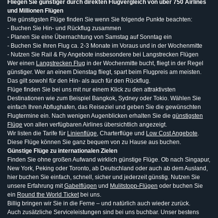
Fliegen Sie günstiger durch direkten Flugvergleich von über 750 Airlines
und Millionen Flügen
Die günstigsten Flüge finden Sie wenn Sie folgende Punkte beachten:
- Buchen Sie Hin- und Rückflug zusammen
- Planen Sie eine Übernachtung von Samstag auf Sonntag ein
- Buchen Sie Ihren Flug ca. 2-3 Monate im Voraus und in der Wochenmitte
- Nutzen Sie Rail & Fly Angebote insbesondere bei Langstrecken Flügen
Wer einen
Langstrecken Flug
in der Wochenmitte bucht, fliegt in der Regel
günstiger. Wer an einem Dienstag fliegt, spart beim Flugpreis am meisten.
Das gilt sowohl für den Hin- als auch für den Rückflug.
Flüge finden Sie bei uns mit nur einem Klick zu den attraktivsten
Destinationen wie zum Beispiel Bangkok, Sydney oder Tokio. Wählen Sie
einfach Ihren Abflughafen, das Reiseziel und geben Sie die gewünschten
Flugtermine ein. Nach wenigen Augenblicken erhalten Sie die
günstigsten
Flüge
von allen verfügbaren Airlines übersichtlich angezeigt.
Wir listen die Tarife für
Linienflüge
, Charterflüge und
Low Cost Angebote
.
Diese Flüge können Sie ganz bequem von zu Hause aus buchen.
Günstige Flüge zu internationalen Zielen
Finden Sie ohne großen Aufwand wirklich günstige Flüge. Ob nach Singapur,
New York, Peking oder Toronto, ab Deutschland oder auch ab dem Ausland,
hier buchen Sie einfach, schnell, sicher und jederzeit günstig. Nutzen Sie
unsere Erfahrung mit
Gabelflügen
und
Mulitstopp-Flügen
oder buchen Sie
ein
Round the World Ticket
bei uns.
Billig bringen wir Sie in die Ferne – und natürlich auch wieder zurück.
Auch zusätzliche Serviceleistungen sind bei uns buchbar. Unser bestens