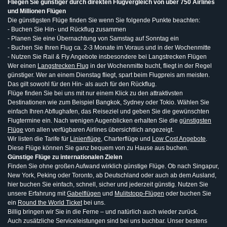
Fliegen Sie günstiger durch direkten Flugvergleich von über 750 Airlines
und Millionen Flügen
Die günstigsten Flüge finden Sie wenn Sie folgende Punkte beachten:
- Buchen Sie Hin- und Rückflug zusammen
- Planen Sie eine Übernachtung von Samstag auf Sonntag ein
- Buchen Sie Ihren Flug ca. 2-3 Monate im Voraus und in der Wochenmitte
- Nutzen Sie Rail & Fly Angebote insbesondere bei Langstrecken Flügen
Wer einen
Langstrecken Flug
in der Wochenmitte bucht, fliegt in der Regel
günstiger. Wer an einem Dienstag fliegt, spart beim Flugpreis am meisten.
Das gilt sowohl für den Hin- als auch für den Rückflug.
Flüge finden Sie bei uns mit nur einem Klick zu den attraktivsten
Destinationen wie zum Beispiel Bangkok, Sydney oder Tokio. Wählen Sie
einfach Ihren Abflughafen, das Reiseziel und geben Sie die gewünschten
Flugtermine ein. Nach wenigen Augenblicken erhalten Sie die
günstigsten
Flüge
von allen verfügbaren Airlines übersichtlich angezeigt.
Wir listen die Tarife für
Linienflüge
, Charterflüge und
Low Cost Angebote
.
Diese Flüge können Sie ganz bequem von zu Hause aus buchen.
Günstige Flüge zu internationalen Zielen
Finden Sie ohne großen Aufwand wirklich günstige Flüge. Ob nach Singapur,
New York, Peking oder Toronto, ab Deutschland oder auch ab dem Ausland,
hier buchen Sie einfach, schnell, sicher und jederzeit günstig. Nutzen Sie
unsere Erfahrung mit
Gabelflügen
und
Mulitstopp-Flügen
oder buchen Sie
ein
Round the World Ticket
bei uns.
Billig bringen wir Sie in die Ferne – und natürlich auch wieder zurück.
Auch zusätzliche Serviceleistungen sind bei uns buchbar. Unser bestens