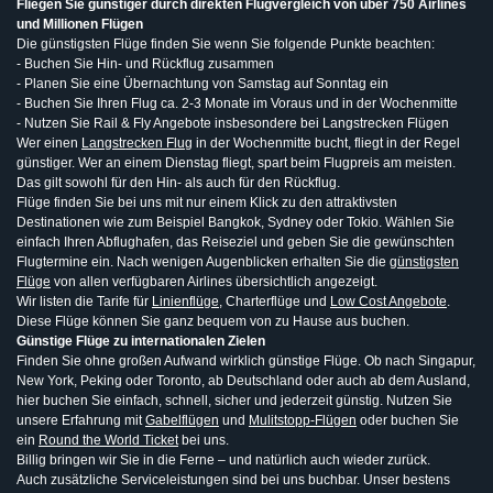
Fliegen Sie günstiger durch direkten Flugvergleich von über 750 Airlines
und Millionen Flügen
Die günstigsten Flüge finden Sie wenn Sie folgende Punkte beachten:
- Buchen Sie Hin- und Rückflug zusammen
- Planen Sie eine Übernachtung von Samstag auf Sonntag ein
- Buchen Sie Ihren Flug ca. 2-3 Monate im Voraus und in der Wochenmitte
- Nutzen Sie Rail & Fly Angebote insbesondere bei Langstrecken Flügen
Wer einen
Langstrecken Flug
in der Wochenmitte bucht, fliegt in der Regel
günstiger. Wer an einem Dienstag fliegt, spart beim Flugpreis am meisten.
Das gilt sowohl für den Hin- als auch für den Rückflug.
Flüge finden Sie bei uns mit nur einem Klick zu den attraktivsten
Destinationen wie zum Beispiel Bangkok, Sydney oder Tokio. Wählen Sie
einfach Ihren Abflughafen, das Reiseziel und geben Sie die gewünschten
Flugtermine ein. Nach wenigen Augenblicken erhalten Sie die
günstigsten
Flüge
von allen verfügbaren Airlines übersichtlich angezeigt.
Wir listen die Tarife für
Linienflüge
, Charterflüge und
Low Cost Angebote
.
Diese Flüge können Sie ganz bequem von zu Hause aus buchen.
Günstige Flüge zu internationalen Zielen
Finden Sie ohne großen Aufwand wirklich günstige Flüge. Ob nach Singapur,
New York, Peking oder Toronto, ab Deutschland oder auch ab dem Ausland,
hier buchen Sie einfach, schnell, sicher und jederzeit günstig. Nutzen Sie
unsere Erfahrung mit
Gabelflügen
und
Mulitstopp-Flügen
oder buchen Sie
ein
Round the World Ticket
bei uns.
Billig bringen wir Sie in die Ferne – und natürlich auch wieder zurück.
Auch zusätzliche Serviceleistungen sind bei uns buchbar. Unser bestens