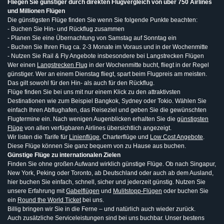
Fliegen Sie günstiger durch direkten Flugvergleich von über 750 Airlines
und Millionen Flügen
Die günstigsten Flüge finden Sie wenn Sie folgende Punkte beachten:
- Buchen Sie Hin- und Rückflug zusammen
- Planen Sie eine Übernachtung von Samstag auf Sonntag ein
- Buchen Sie Ihren Flug ca. 2-3 Monate im Voraus und in der Wochenmitte
- Nutzen Sie Rail & Fly Angebote insbesondere bei Langstrecken Flügen
Wer einen
Langstrecken Flug
in der Wochenmitte bucht, fliegt in der Regel
günstiger. Wer an einem Dienstag fliegt, spart beim Flugpreis am meisten.
Das gilt sowohl für den Hin- als auch für den Rückflug.
Flüge finden Sie bei uns mit nur einem Klick zu den attraktivsten
Destinationen wie zum Beispiel Bangkok, Sydney oder Tokio. Wählen Sie
einfach Ihren Abflughafen, das Reiseziel und geben Sie die gewünschten
Flugtermine ein. Nach wenigen Augenblicken erhalten Sie die
günstigsten
Flüge
von allen verfügbaren Airlines übersichtlich angezeigt.
Wir listen die Tarife für
Linienflüge
, Charterflüge und
Low Cost Angebote
.
Diese Flüge können Sie ganz bequem von zu Hause aus buchen.
Günstige Flüge zu internationalen Zielen
Finden Sie ohne großen Aufwand wirklich günstige Flüge. Ob nach Singapur,
New York, Peking oder Toronto, ab Deutschland oder auch ab dem Ausland,
hier buchen Sie einfach, schnell, sicher und jederzeit günstig. Nutzen Sie
unsere Erfahrung mit
Gabelflügen
und
Mulitstopp-Flügen
oder buchen Sie
ein
Round the World Ticket
bei uns.
Billig bringen wir Sie in die Ferne – und natürlich auch wieder zurück.
Auch zusätzliche Serviceleistungen sind bei uns buchbar. Unser bestens