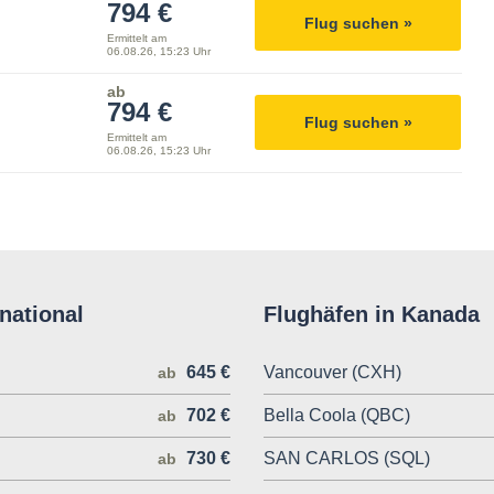
794 €
Flug suchen »
Ermittelt am
06.08.26, 15:23 Uhr
ab
794 €
Flug suchen »
Ermittelt am
06.08.26, 15:23 Uhr
national
Flughäfen in Kanada
645 €
Vancouver (CXH)
ab
702 €
Bella Coola (QBC)
ab
730 €
SAN CARLOS (SQL)
ab