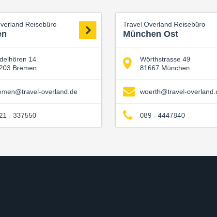
Overland Reisebüro
Travel Overland Reisebüro
en
München Ost
delhören 14
Wörthstrasse 49
203 Bremen
81667 München
emen@travel-overland.de
woerth@travel-overland.
21 - 337550
089 - 4447840