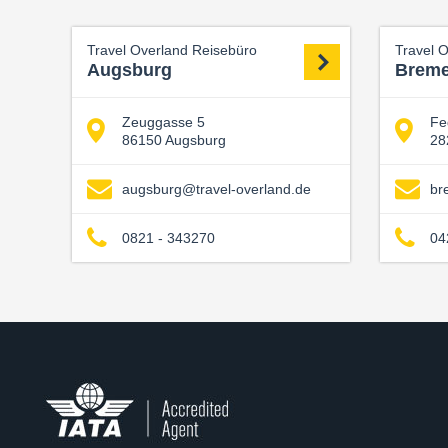
Travel Overland Reisebüro
Travel 
Augsburg
Brem
Zeuggasse 5
Fe
86150 Augsburg
28
augsburg@travel-overland.de
br
0821 - 343270
04