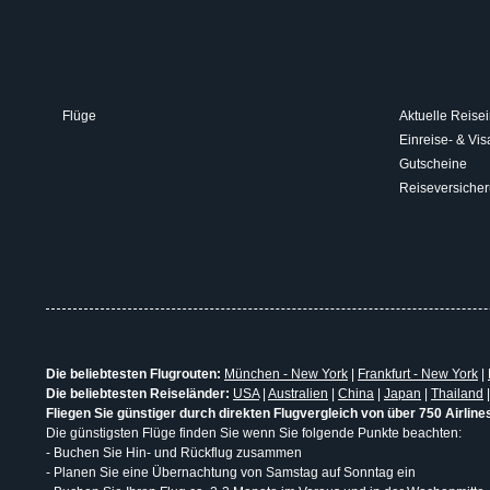
Flüge
Aktuelle Reisei
Einreise- & V
Gutscheine
Reiseversiche
Die beliebtesten Flugrouten:
München - New York
|
Frankfurt - New York
|
Die beliebtesten Reiseländer:
USA
|
Australien
|
China
|
Japan
|
Thailand
Fliegen Sie günstiger durch direkten Flugvergleich von über 750 Airline
Die günstigsten Flüge finden Sie wenn Sie folgende Punkte beachten:
- Buchen Sie Hin- und Rückflug zusammen
- Planen Sie eine Übernachtung von Samstag auf Sonntag ein