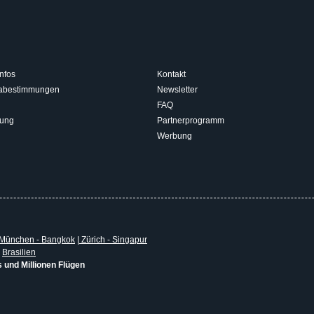
nfos
Kontakt
isabestimmungen
Newsletter
FAQ
rung
Partnerprogramm
Werbung
München - Bangkok
|
Zürich - Singapur
|
Brasilien
s und Millionen Flügen