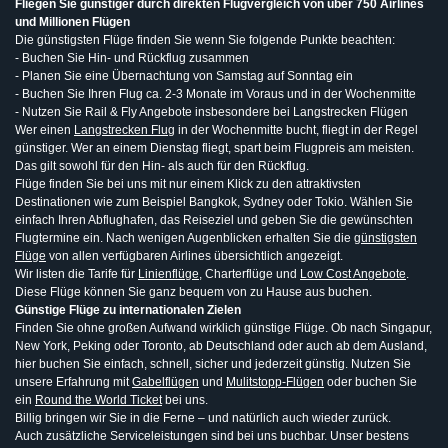
Fliegen Sie günstiger durch direkten Flugvergleich von über 750 Airlines
und Millionen Flügen
Die günstigsten Flüge finden Sie wenn Sie folgende Punkte beachten:
- Buchen Sie Hin- und Rückflug zusammen
- Planen Sie eine Übernachtung von Samstag auf Sonntag ein
- Buchen Sie Ihren Flug ca. 2-3 Monate im Voraus und in der Wochenmitte
- Nutzen Sie Rail & Fly Angebote insbesondere bei Langstrecken Flügen
Wer einen
Langstrecken Flug
in der Wochenmitte bucht, fliegt in der Regel
günstiger. Wer an einem Dienstag fliegt, spart beim Flugpreis am meisten.
Das gilt sowohl für den Hin- als auch für den Rückflug.
Flüge finden Sie bei uns mit nur einem Klick zu den attraktivsten
Destinationen wie zum Beispiel Bangkok, Sydney oder Tokio. Wählen Sie
einfach Ihren Abflughafen, das Reiseziel und geben Sie die gewünschten
Flugtermine ein. Nach wenigen Augenblicken erhalten Sie die
günstigsten
Flüge
von allen verfügbaren Airlines übersichtlich angezeigt.
Wir listen die Tarife für
Linienflüge
, Charterflüge und
Low Cost Angebote
.
Diese Flüge können Sie ganz bequem von zu Hause aus buchen.
Günstige Flüge zu internationalen Zielen
Finden Sie ohne großen Aufwand wirklich günstige Flüge. Ob nach Singapur,
New York, Peking oder Toronto, ab Deutschland oder auch ab dem Ausland,
hier buchen Sie einfach, schnell, sicher und jederzeit günstig. Nutzen Sie
unsere Erfahrung mit
Gabelflügen
und
Mulitstopp-Flügen
oder buchen Sie
ein
Round the World Ticket
bei uns.
Billig bringen wir Sie in die Ferne – und natürlich auch wieder zurück.
Auch zusätzliche Serviceleistungen sind bei uns buchbar. Unser bestens