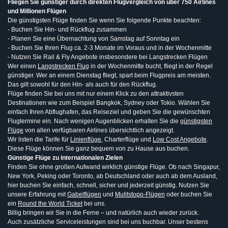
Fliegen Sie günstiger durch direkten Flugvergleich von über 750 Airlines
und Millionen Flügen
Die günstigsten Flüge finden Sie wenn Sie folgende Punkte beachten:
- Buchen Sie Hin- und Rückflug zusammen
- Planen Sie eine Übernachtung von Samstag auf Sonntag ein
- Buchen Sie Ihren Flug ca. 2-3 Monate im Voraus und in der Wochenmitte
- Nutzen Sie Rail & Fly Angebote insbesondere bei Langstrecken Flügen
Wer einen
Langstrecken Flug
in der Wochenmitte bucht, fliegt in der Regel
günstiger. Wer an einem Dienstag fliegt, spart beim Flugpreis am meisten.
Das gilt sowohl für den Hin- als auch für den Rückflug.
Flüge finden Sie bei uns mit nur einem Klick zu den attraktivsten
Destinationen wie zum Beispiel Bangkok, Sydney oder Tokio. Wählen Sie
einfach Ihren Abflughafen, das Reiseziel und geben Sie die gewünschten
Flugtermine ein. Nach wenigen Augenblicken erhalten Sie die
günstigsten
Flüge
von allen verfügbaren Airlines übersichtlich angezeigt.
Wir listen die Tarife für
Linienflüge
, Charterflüge und
Low Cost Angebote
.
Diese Flüge können Sie ganz bequem von zu Hause aus buchen.
Günstige Flüge zu internationalen Zielen
Finden Sie ohne großen Aufwand wirklich günstige Flüge. Ob nach Singapur,
New York, Peking oder Toronto, ab Deutschland oder auch ab dem Ausland,
hier buchen Sie einfach, schnell, sicher und jederzeit günstig. Nutzen Sie
unsere Erfahrung mit
Gabelflügen
und
Mulitstopp-Flügen
oder buchen Sie
ein
Round the World Ticket
bei uns.
Billig bringen wir Sie in die Ferne – und natürlich auch wieder zurück.
Auch zusätzliche Serviceleistungen sind bei uns buchbar. Unser bestens