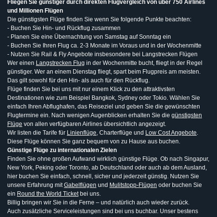
Fliegen Sie günstiger durch direkten Flugvergleich von über 750 Airlines
und Millionen Flügen
Die günstigsten Flüge finden Sie wenn Sie folgende Punkte beachten:
- Buchen Sie Hin- und Rückflug zusammen
- Planen Sie eine Übernachtung von Samstag auf Sonntag ein
- Buchen Sie Ihren Flug ca. 2-3 Monate im Voraus und in der Wochenmitte
- Nutzen Sie Rail & Fly Angebote insbesondere bei Langstrecken Flügen
Wer einen
Langstrecken Flug
in der Wochenmitte bucht, fliegt in der Regel
günstiger. Wer an einem Dienstag fliegt, spart beim Flugpreis am meisten.
Das gilt sowohl für den Hin- als auch für den Rückflug.
Flüge finden Sie bei uns mit nur einem Klick zu den attraktivsten
Destinationen wie zum Beispiel Bangkok, Sydney oder Tokio. Wählen Sie
einfach Ihren Abflughafen, das Reiseziel und geben Sie die gewünschten
Flugtermine ein. Nach wenigen Augenblicken erhalten Sie die
günstigsten
Flüge
von allen verfügbaren Airlines übersichtlich angezeigt.
Wir listen die Tarife für
Linienflüge
, Charterflüge und
Low Cost Angebote
.
Diese Flüge können Sie ganz bequem von zu Hause aus buchen.
Günstige Flüge zu internationalen Zielen
Finden Sie ohne großen Aufwand wirklich günstige Flüge. Ob nach Singapur,
New York, Peking oder Toronto, ab Deutschland oder auch ab dem Ausland,
hier buchen Sie einfach, schnell, sicher und jederzeit günstig. Nutzen Sie
unsere Erfahrung mit
Gabelflügen
und
Mulitstopp-Flügen
oder buchen Sie
ein
Round the World Ticket
bei uns.
Billig bringen wir Sie in die Ferne – und natürlich auch wieder zurück.
Auch zusätzliche Serviceleistungen sind bei uns buchbar. Unser bestens