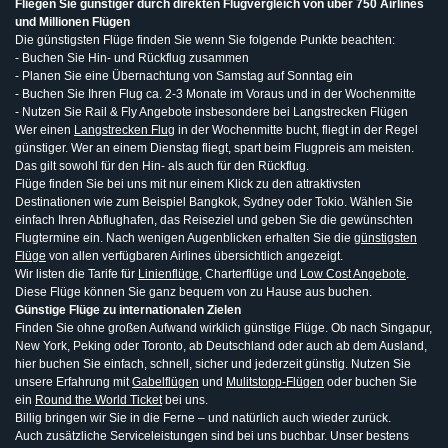
Fliegen Sie günstiger durch direkten Flugvergleich von über 750 Airlines
und Millionen Flügen
Die günstigsten Flüge finden Sie wenn Sie folgende Punkte beachten:
- Buchen Sie Hin- und Rückflug zusammen
- Planen Sie eine Übernachtung von Samstag auf Sonntag ein
- Buchen Sie Ihren Flug ca. 2-3 Monate im Voraus und in der Wochenmitte
- Nutzen Sie Rail & Fly Angebote insbesondere bei Langstrecken Flügen
Wer einen
Langstrecken Flug
in der Wochenmitte bucht, fliegt in der Regel
günstiger. Wer an einem Dienstag fliegt, spart beim Flugpreis am meisten.
Das gilt sowohl für den Hin- als auch für den Rückflug.
Flüge finden Sie bei uns mit nur einem Klick zu den attraktivsten
Destinationen wie zum Beispiel Bangkok, Sydney oder Tokio. Wählen Sie
einfach Ihren Abflughafen, das Reiseziel und geben Sie die gewünschten
Flugtermine ein. Nach wenigen Augenblicken erhalten Sie die
günstigsten
Flüge
von allen verfügbaren Airlines übersichtlich angezeigt.
Wir listen die Tarife für
Linienflüge
, Charterflüge und
Low Cost Angebote
.
Diese Flüge können Sie ganz bequem von zu Hause aus buchen.
Günstige Flüge zu internationalen Zielen
Finden Sie ohne großen Aufwand wirklich günstige Flüge. Ob nach Singapur,
New York, Peking oder Toronto, ab Deutschland oder auch ab dem Ausland,
hier buchen Sie einfach, schnell, sicher und jederzeit günstig. Nutzen Sie
unsere Erfahrung mit
Gabelflügen
und
Mulitstopp-Flügen
oder buchen Sie
ein
Round the World Ticket
bei uns.
Billig bringen wir Sie in die Ferne – und natürlich auch wieder zurück.
Auch zusätzliche Serviceleistungen sind bei uns buchbar. Unser bestens