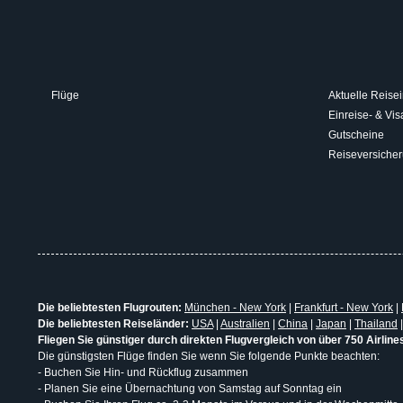
Flüge
Aktuelle Reisei
Einreise- & V
Gutscheine
Reiseversiche
Die beliebtesten Flugrouten:
München - New York
|
Frankfurt - New York
|
Die beliebtesten Reiseländer:
USA
|
Australien
|
China
|
Japan
|
Thailand
Fliegen Sie günstiger durch direkten Flugvergleich von über 750 Airline
Die günstigsten Flüge finden Sie wenn Sie folgende Punkte beachten:
- Buchen Sie Hin- und Rückflug zusammen
- Planen Sie eine Übernachtung von Samstag auf Sonntag ein