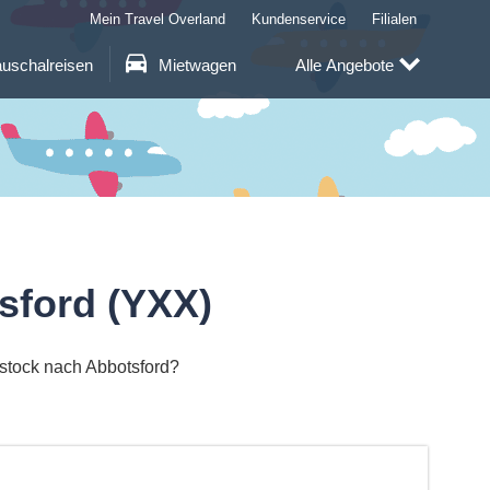
Mein Travel Overland
Kundenservice
Filialen
uschalreisen
Mietwagen
Alle Angebote
sford (YXX)
ostock nach Abbotsford?