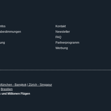
nfos
Kontakt
isabestimmungen
Newsletter
FAQ
rung
Partnerprogramm
Werbung
München - Bangkok
|
Zürich - Singapur
|
Brasilien
s und Millionen Flügen