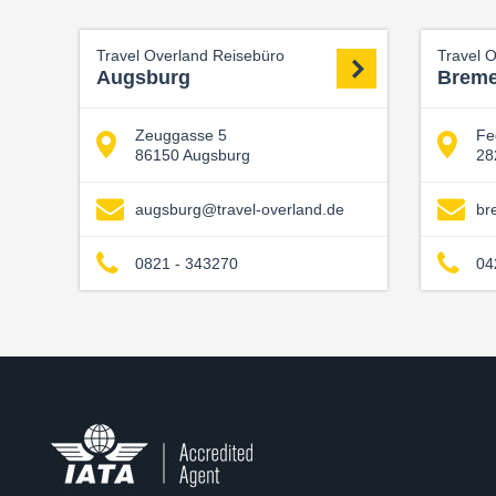
Travel Overland Reisebüro
Travel 
Augsburg
Brem
Zeuggasse 5
Fe
86150 Augsburg
28
augsburg@travel-overland.de
br
0821 - 343270
04