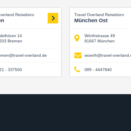
Overland Reisebüro
Travel Overland Reisebüro
en
München Ost
delhören 14
Wörthstrasse 49
203 Bremen
81667 München
emen@travel-overland.de
woerth@travel-overland.
21 - 337550
089 - 4447840