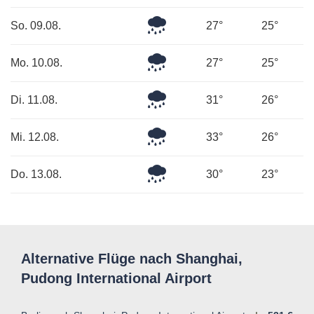
Regen
Mäßiger
So. 09.08.
27°
25°
Regen
Sehr
Mo. 10.08.
27°
25°
starker
Regen
Mäßiger
Di. 11.08.
31°
26°
Regen
Mäßiger
Mi. 12.08.
33°
26°
Regen
Leichter
Do. 13.08.
30°
23°
Regen
Alternative Flüge nach Shanghai,
Pudong International Airport