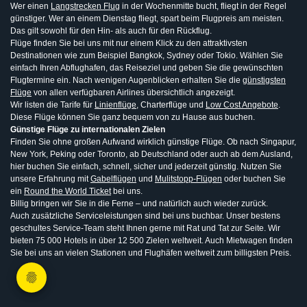
Wer einen
Langstrecken Flug
in der Wochenmitte bucht, fliegt in der Regel
günstiger. Wer an einem Dienstag fliegt, spart beim Flugpreis am meisten.
Das gilt sowohl für den Hin- als auch für den Rückflug.
Flüge finden Sie bei uns mit nur einem Klick zu den attraktivsten
Destinationen wie zum Beispiel Bangkok, Sydney oder Tokio. Wählen Sie
einfach Ihren Abflughafen, das Reiseziel und geben Sie die gewünschten
Flugtermine ein. Nach wenigen Augenblicken erhalten Sie die
günstigsten
Flüge
von allen verfügbaren Airlines übersichtlich angezeigt.
Wir listen die Tarife für
Linienflüge
, Charterflüge und
Low Cost Angebote
.
Diese Flüge können Sie ganz bequem von zu Hause aus buchen.
Günstige Flüge zu internationalen Zielen
Finden Sie ohne großen Aufwand wirklich günstige Flüge. Ob nach Singapur,
New York, Peking oder Toronto, ab Deutschland oder auch ab dem Ausland,
hier buchen Sie einfach, schnell, sicher und jederzeit günstig. Nutzen Sie
unsere Erfahrung mit
Gabelflügen
und
Mulitstopp-Flügen
oder buchen Sie
ein
Round the World Ticket
bei uns.
Billig bringen wir Sie in die Ferne – und natürlich auch wieder zurück.
Auch zusätzliche Serviceleistungen sind bei uns buchbar. Unser bestens
geschultes Service-Team steht Ihnen gerne mit Rat und Tat zur Seite. Wir
bieten 75 000 Hotels in über 12 500 Zielen weltweit. Auch Mietwagen finden
Sie bei uns an vielen Stationen und Flughäfen weltweit zum billigsten Preis.