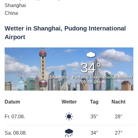
Shanghai
China
Wetter in Shanghai, Pudong International
Airport
Ein
paar
34°
Wolken
Shanghai, Pudong International Airport
09:08 Uhr
Datum
Wetter
Tag
Nacht
Klarer
Fr. 07.08.
35°
28°
Himmel
Leichter
Sa. 08.08.
34°
27°