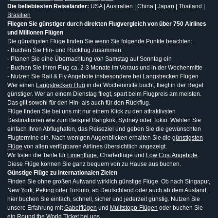
Die beliebtesten Reiseländer:
USA
|
Australien
|
China
|
Japan
|
Thailand
|
Brasilien
Fliegen Sie günstiger durch direkten Flugvergleich von über 750 Airlines
und Millionen Flügen
Die günstigsten Flüge finden Sie wenn Sie folgende Punkte beachten:
- Buchen Sie Hin- und Rückflug zusammen
- Planen Sie eine Übernachtung von Samstag auf Sonntag ein
- Buchen Sie Ihren Flug ca. 2-3 Monate im Voraus und in der Wochenmitte
- Nutzen Sie Rail & Fly Angebote insbesondere bei Langstrecken Flügen
Wer einen
Langstrecken Flug
in der Wochenmitte bucht, fliegt in der Regel
günstiger. Wer an einem Dienstag fliegt, spart beim Flugpreis am meisten.
Das gilt sowohl für den Hin- als auch für den Rückflug.
Flüge finden Sie bei uns mit nur einem Klick zu den attraktivsten
Destinationen wie zum Beispiel Bangkok, Sydney oder Tokio. Wählen Sie
einfach Ihren Abflughafen, das Reiseziel und geben Sie die gewünschten
Flugtermine ein. Nach wenigen Augenblicken erhalten Sie die
günstigsten
Flüge
von allen verfügbaren Airlines übersichtlich angezeigt.
Wir listen die Tarife für
Linienflüge
, Charterflüge und
Low Cost Angebote
.
Diese Flüge können Sie ganz bequem von zu Hause aus buchen.
Günstige Flüge zu internationalen Zielen
Finden Sie ohne großen Aufwand wirklich günstige Flüge. Ob nach Singapur,
New York, Peking oder Toronto, ab Deutschland oder auch ab dem Ausland,
hier buchen Sie einfach, schnell, sicher und jederzeit günstig. Nutzen Sie
unsere Erfahrung mit
Gabelflügen
und
Mulitstopp-Flügen
oder buchen Sie
ein
Round the World Ticket
bei uns.