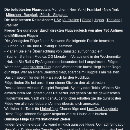
Die beliebtesten Flugrouten:
München - New York
|
Frankfurt - New York
|
München - Bangkok
|
Zürich - Singapur
Die beliebtesten Reiseländer:
USA
|
Australien
|
China
|
Japan
|
Thailand
|
Brasilien
Fliegen Sie günstiger durch direkten Flugvergleich von über 750 Airlines
und Millionen Flügen
Die günstigsten Flüge finden Sie wenn Sie folgende Punkte beachten:
- Buchen Sie Hin- und Rückflug zusammen
- Planen Sie eine Übernachtung von Samstag auf Sonntag ein
- Buchen Sie Ihren Flug ca. 2-3 Monate im Voraus und in der Wochenmitte
- Nutzen Sie Rail & Fly Angebote insbesondere bei Langstrecken Flügen
Wer einen
Langstrecken Flug
in der Wochenmitte bucht, fliegt in der Regel
günstiger. Wer an einem Dienstag fliegt, spart beim Flugpreis am meisten.
Das gilt sowohl für den Hin- als auch für den Rückflug.
Flüge finden Sie bei uns mit nur einem Klick zu den attraktivsten
Destinationen wie zum Beispiel Bangkok, Sydney oder Tokio. Wählen Sie
einfach Ihren Abflughafen, das Reiseziel und geben Sie die gewünschten
Flugtermine ein. Nach wenigen Augenblicken erhalten Sie die
günstigsten
Flüge
von allen verfügbaren Airlines übersichtlich angezeigt.
Wir listen die Tarife für
Linienflüge
, Charterflüge und
Low Cost Angebote
.
Diese Flüge können Sie ganz bequem von zu Hause aus buchen.
Günstige Flüge zu internationalen Zielen
Finden Sie ohne großen Aufwand wirklich günstige Flüge. Ob nach Singapur,
New York, Peking oder Toronto, ab Deutschland oder auch ab dem Ausland,