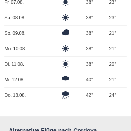
Klarer
Fr. 07.08.
38°
23°
Himmel
Klarer
Sa. 08.08.
38°
23°
Himmel
Überwiegend
So. 09.08.
38°
21°
bewölkt
Klarer
Mo. 10.08.
38°
21°
Himmel
Klarer
Di. 11.08.
38°
20°
Himmel
Ein
Mi. 12.08.
40°
21°
paar
Wolken
Leichter
Do. 13.08.
42°
24°
Regen
Alternative Flüge nach Cordova