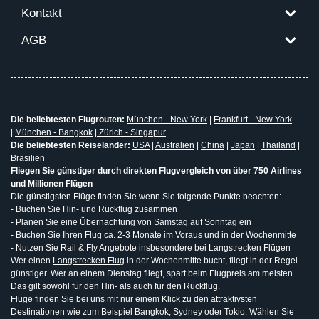
Kontakt
AGB
Die beliebtesten Flugrouten:
München - New York
|
Frankfurt - New York
|
München - Bangkok
|
Zürich - Singapur
Die beliebtesten Reiseländer:
USA
|
Australien
|
China
|
Japan
|
Thailand
|
Brasilien
Fliegen Sie günstiger durch direkten Flugvergleich von über 750 Airlines
und Millionen Flügen
Die günstigsten Flüge finden Sie wenn Sie folgende Punkte beachten:
- Buchen Sie Hin- und Rückflug zusammen
- Planen Sie eine Übernachtung von Samstag auf Sonntag ein
- Buchen Sie Ihren Flug ca. 2-3 Monate im Voraus und in der Wochenmitte
- Nutzen Sie Rail & Fly Angebote insbesondere bei Langstrecken Flügen
Wer einen
Langstrecken Flug
in der Wochenmitte bucht, fliegt in der Regel
günstiger. Wer an einem Dienstag fliegt, spart beim Flugpreis am meisten.
Das gilt sowohl für den Hin- als auch für den Rückflug.
Flüge finden Sie bei uns mit nur einem Klick zu den attraktivsten
Destinationen wie zum Beispiel Bangkok, Sydney oder Tokio. Wählen Sie